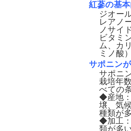
紅蔘の基本
ジオー
レアノ
ノサイド
ビタミン
ム、カ
ミノ酸
サポニンが
サポニ
栽培年
べての
◆産地
壌、気
種類が
◆加工
類が多