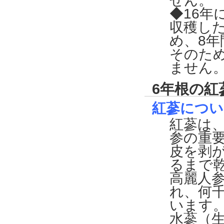
せん。
◆16年
収穫し
め、8
そのた
ません
6年根の紅
紅蔘につい
紅蔘は
参の重
皮を剥
るまで
高麗人
れ、何
います
水蔘（