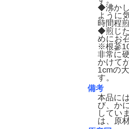
◆沸か
ように気
時間程
◆煎じ
めにお
※根蔘1
非常に
かけて
1cmの
す。
備考
本品に
び、か
してい
は、原