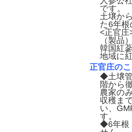
人参公
です。
土壌か
た6年
<正官庄
（製品
韓国紅蔘
地域に紅
正官庄のこ
◆土壌
階から
農家の
収穫まで
い、G
す。
◆6年