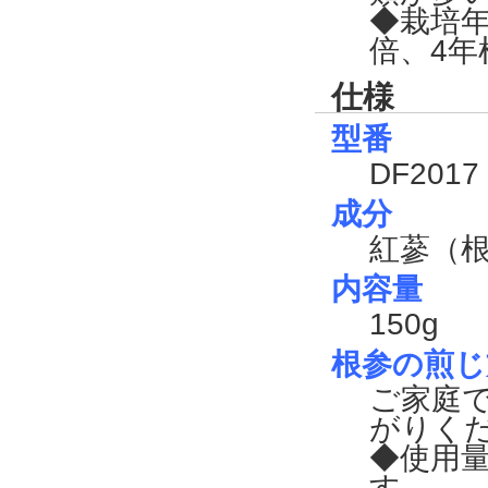
◆栽培年
倍、4年
仕様
型番
DF2017
成分
紅蔘（
内容量
150g
根参の煎じ
ご家庭
がりく
◆使用
す。