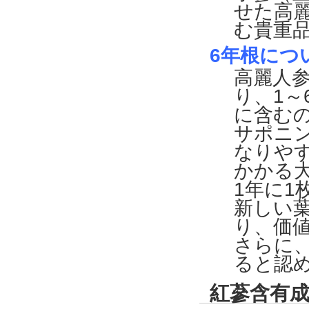
せた高
む貴重
6年根につ
高麗人
り、1
に含むの
サポニ
なりや
かかる
1年に1
新しい
り、価
さらに
ると認
紅蔘含有