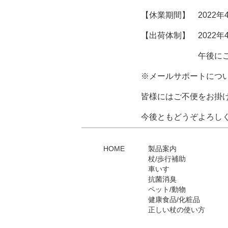
【休業期間】 2022年4月2
【出荷体制】 2022年
午後にご注文いただい
※メールサポートにつ
皆様にはご不便をお掛
今後ともどうぞよろし
HOME
製品案内
杖/歩行補助
車いす
抗菌消臭
ペット/動物
健康食品/化粧品
正しい杖の使い方